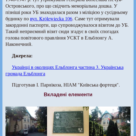
Островського, про що свідчить меморіальна дошка. У
пізніші роки УБ знаходилася разом з міліцією у сусідньому
будинку по
вул. Królewiecka 106
. Саме тут отримували
закордонні паспорти, що супроводжувалося візитом до УБ.
Такий неприємний візит сюди згадує в своїх спогадах
голова повітового правління УСКТ в Ельблонгу А.
Наконечний.
Джерела:
Українці в околицях Ельблонга частина 3. Українська
громада Ельблонга
Підготував І. Парнікоза, НІАМ "Київська фортеця".
Вкладені елементи