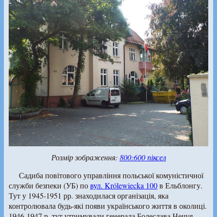
Розмір зображення:
800:600 піксел
Садиба повітового управління польської комуністичної
служби безпеки (УБ) по
вул. Królewiecka 100
в Ельблонгу.
Тут у 1945-1951 рр. знаходилася організація, яка
контролювала будь-які появи українського життя в околиці.
1946-1947 р. тут утримували генерала Болеслава Нечуя-