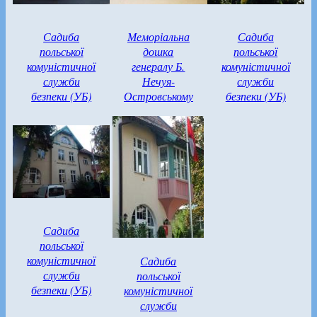
Садиба
Меморіальна
Садиба
польської
дошка
польської
комуністичної
генералу Б.
комуністичної
служби
Нечуя-
служби
безпеки (УБ)
Островському
безпеки (УБ)
Садиба
польської
комуністичної
Садиба
служби
польської
безпеки (УБ)
комуністичної
служби