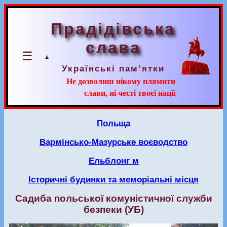
Прадідівська
слава
☰
Українські пам’ятки
Не дозволиш нікому плямити
слави, ні честі твоєї нації
Польща
Вармінсько-Мазурське воєводство
Ельблонг м
Історичні будинки та меморіальні місця
Садиба польської комуністичної служби
безпеки (УБ)