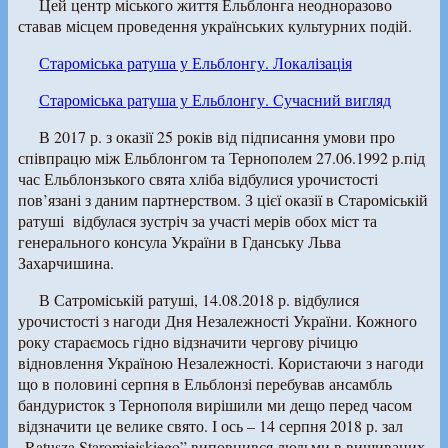
Цей центр міського життя Ельблонга неодноразово
ставав місцем проведення українських культурних подій.
Староміська ратуша у Ельблонгу. Локалізація
Староміська ратуша у Ельблонгу. Сучасний вигляд
В 2017 р. з оказії 25 років від підписання умови про
співпрацю між Ельблонгом та Тернополем 27.06.1992 р.під
час Ельблонзького свята хліба відбулися урочистості
пов’язані з даним партнерством. З цієї оказії в Староміській
ратуші відбулася зустріч за участі мерів обох міст та
генерального консула України в Гданську Льва
Захарчишина.
В Сатроміській ратуші, 14.08.2018 р. відбулися
урочистості з нагоди Дня Незалежності України. Кожного
року стараємось гідно відзначити чергову річицю
відновлення Україною Незалежності. Користаючи з нагоди
що в половині серпня в Ельблонзі перебував ансамбль
бандуристок з Тернополя вирішили ми дещо перед часом
відзначити це велике свято. І ось – 14 серпня 2018 р. зал
„Ratusza Staromiejskiego” виповнився людьми в вишиваних