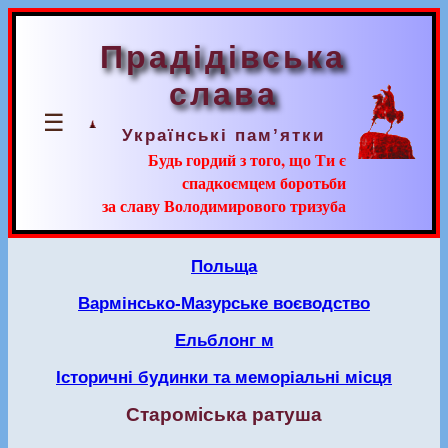
Прадідівська
слава
☰
Українські пам’ятки
Будь гордий з того, що Ти є
спадкоємцем боротьби
за славу Володимирового тризуба
Польща
Вармінсько-Мазурське воєводство
Ельблонг м
Історичні будинки та меморіальні місця
Староміська ратуша