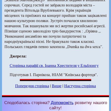
сорочках. Серед гостей не забракло володарія міста –
президента Вітольда Врублевького. Крім українців
місцевих та приїзжих на концерт прийши також зацікавлені
нашою культурою поляки. Зустріч почалася хвилиною
мовчання. Так вшанували ми всі жертви росийської агресіі.
Пізніше сценою заволоділо тріо бандуристок : „Оріяна „.
Увиконанні ансамблю ми почули патріотичні та
народніукраїньскі пісні. Не бракувало також класикі.
Польських глядачів певно захопила „Dumka na dwa serca”.
Джерела:
Сторінка парафії св. Іоанна Хрестителя у Ельблонгу
Підготував І. Парнікоза, НІАМ "Київська фортеця".
Попередня сторінка
|
Вище
|
Наступна сторінка
Сподобалась сторінка?
Допоможіть
розвитку нашого
сайту!