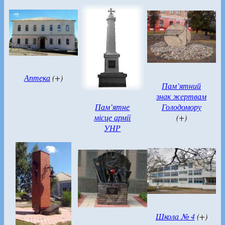
Аптека
(+)
Пам’ятний
знак жертвам
Пам’ятне
Голодомору
місце армії
(+)
УНР
Школа № 4
(+)