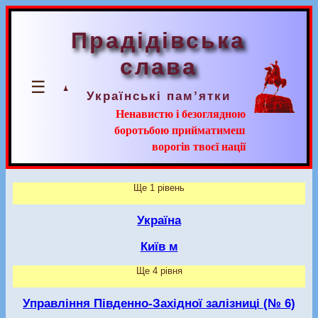
Прадідівська
слава
☰
Українські пам’ятки
Ненавистю і безоглядною
боротьбою прийматимеш
ворогів твоєї нації
Ще 1 рівень
Україна
Київ м
Ще 4 рівня
Управління Південно-Західної залізниці (№ 6)