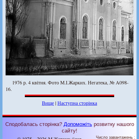
1976 р. 4 квітня. Фото М.І.Жарких. Негатека, № A098-
16.
Вище
|
Наступна сторінка
Сподобалась сторінка?
Допоможіть
розвитку нашого
сайту!
Число завантажень :
© 1975 – 2026 М.Жарких (ідея,