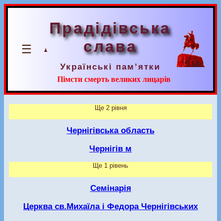
Прадідівська
слава
☰
Українські пам’ятки
Пімсти смерть великих лицарів
Ще 2 рівня
Чернігівська область
Чернігів м
Ще 1 рівень
Семінарія
Церква св.Михаїла і Федора Чернігівських