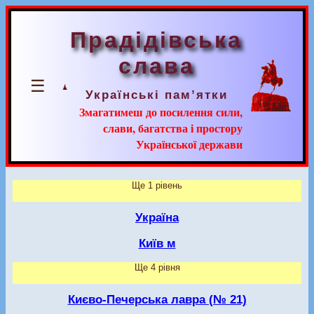
Прадідівська
слава
☰
Українські пам’ятки
Змагатимеш до посилення сили,
слави, багатства і простору
Української держави
Ще 1 рівень
Україна
Київ м
Ще 4 рівня
Києво-Печерська лавра (№ 21)