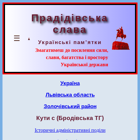
Прадідівська
слава
☰
Українські пам’ятки
Змагатимеш до посилення сили,
слави, багатства і простору
Української держави
Україна
Львівська область
Золочівський район
Кути с (Бродівська ТГ)
Історичні адміністративні поділи