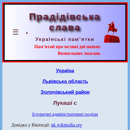
Прадідівська
слава
☰
Українські пам’ятки
Пам’ятай про великі дні наших
Визвольних змагань
Україна
Львівська область
Золочівський район
Лукаші с
Історичні адміністративні поділи
Довідка у Вікіпедії:
uk.wikipedia.org