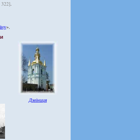
 322]
.
їну
».
ти
Дзвіниця