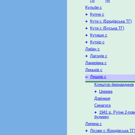
[3]
[4]
Кульби с
+
Купче с
+
Кути с (Бродівська ТГ)
+
Кути с (Буська ТГ)
+
Кутище с
+
Куткір с
Лабач с
+
Лагодів с
Ланерівка с
Леньків с
–
Лешнів с
Кляштор бернардинів
+
Церква
Дзвіниця
Синагога
+
1941 р. Руїни 2-по
будинку
Липина с
+
Лісове с (Бродівська ТГ