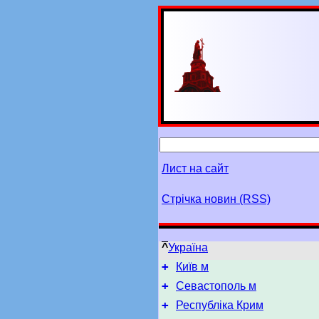
Лист на сайт
Стрічка новин (RSS)
^
Україна
+
Київ м
+
Севастополь м
+
Республіка Крим