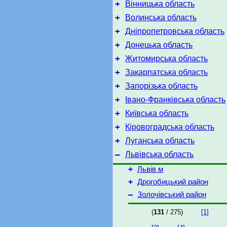
+
Вінницька область
+
Волинська область
+
Дніпропетровська область
+
Донецька область
+
Житомирська область
+
Закарпатська область
+
Запорізька область
+
Івано-Франківська область
+
Київська область
+
Кіровоградська область
+
Луганська область
–
Львівська область
+
Львів м
+
Дрогобицький район
–
Золочівський район
(
131
/ 275)
[1]