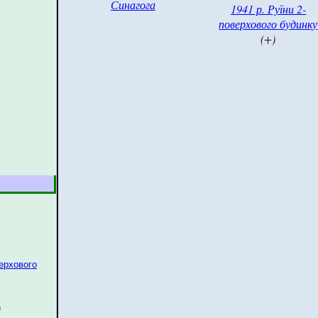
Синагога
1941 р. Руїни 2-
поверхового будинку
(+)
верхового
)