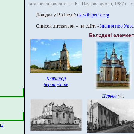
каталог-справочник. – К.: Наукова думка, 1987 г., с.
Довідка у Вікіпедії:
uk.wikipedia.org
Список літератури – на сайті «
Знання про Укра
Вкладені елемен
Кляштор
бернардинів
Церква
(+)
[2]