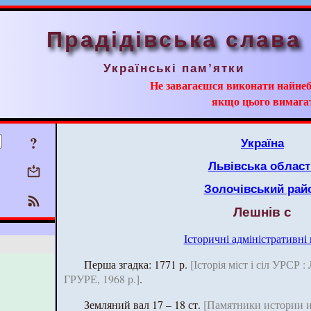
Прадідівська слава
Українські пам’ятки
Не завагаєшся виконати найнеб
якщо цього вимага
?
Україна
Львівська област
Золочівський рай
Лешнів с
Історичні адміністративні
Перша згадка: 1771 р.
[Історія міст і сіл УРСР :
ГРУРЕ, 1968 р.]
.
Земляний вал 17 – 18 ст.
[Памятники истории и