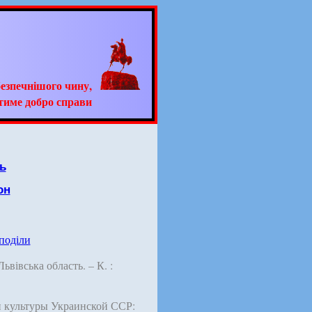
езпечнішого чину,
тиме добро справи
ь
он
 поділи
 Львівська область. – К. :
 культуры Украинской ССР: