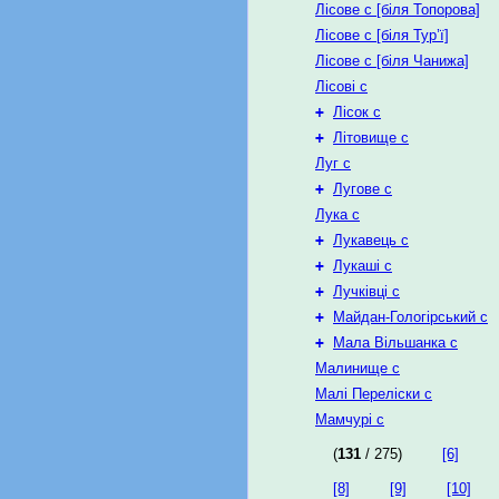
Лісове с [біля Топорова]
Лісове с [біля Тур’ї]
Лісове с [біля Чанижа]
Лісові с
+
Лісок с
+
Літовище с
Луг с
+
Лугове с
Лука с
+
Лукавець с
+
Лукаші с
+
Лучківці с
+
Майдан-Гологірський с
+
Мала Вільшанка с
Малинище с
Малі Переліски с
Мамчурі с
(
131
/ 275)
[6]
[8]
[9]
[10]