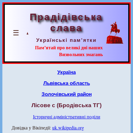
Прадідівська
слава
☰
Українські пам’ятки
Пам’ятай про великі дні наших
Визвольних змагань
Україна
Львівська область
Золочівський район
Лісове с (Бродівська ТГ)
Історичні адміністративні поділи
Довідка у Вікіпедії:
uk.wikipedia.org