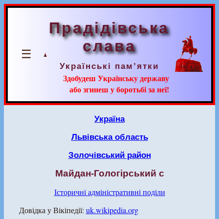
Прадідівська
слава
☰
Українські пам’ятки
Здобудеш Українську державу
або згинеш у боротьбі за неї!
Україна
Львівська область
Золочівський район
Майдан-Гологірський с
Історичні адміністративні поділи
Довідка у Вікіпедії:
uk.wikipedia.org