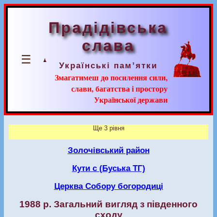
Прадідівська
слава
☰
Українські пам’ятки
Змагатимеш до посилення сили,
слави, багатства і простору
Української держави
Ще 3 рівня
Золочівський район
Кути с (Буська ТГ)
Церква Собору богородиці
1988 р. Загальний вигляд з південного
сходу