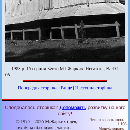
1988 р. 15 серпня. Фото М.І.Жарких. Негатека, № 454-
06.
Попередня сторінка
|
Вище
|
Наступна сторінка
Сподобалась сторінка?
Допоможіть
розвитку нашого
сайту!
Число завантажень :
© 1975 – 2026 М.Жарких (ідея,
1 108
технічна підтримка, частина
Модифіковано :