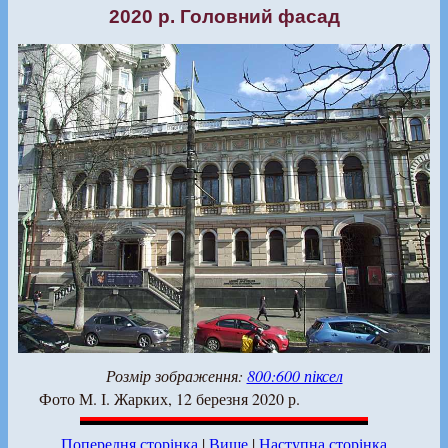
2020 р. Головний фасад
Розмір зображення:
800:600 піксел
Фото М. І. Жарких, 12 березня 2020 р.
Попередня сторінка
|
Вище
|
Наступна сторінка