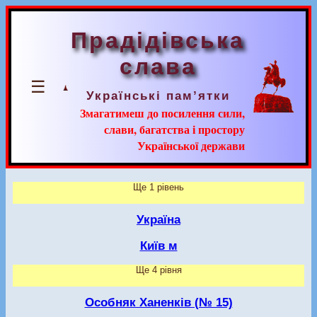
Прадідівська
слава
☰
Українські пам’ятки
Змагатимеш до посилення сили,
слави, багатства і простору
Української держави
Ще 1 рівень
Україна
Київ м
Ще 4 рівня
Особняк Ханенків (№ 15)