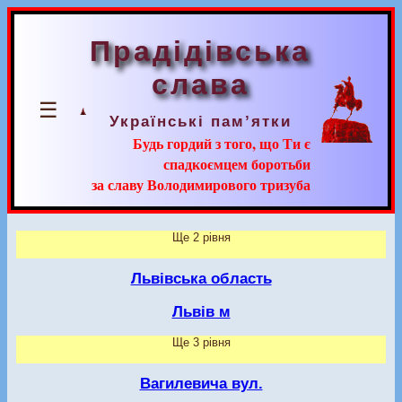
Прадідівська
слава
☰
Українські пам’ятки
Будь гордий з того, що Ти є
спадкоємцем боротьби
за славу Володимирового тризуба
Ще 2 рівня
Львівська область
Львів м
Ще 3 рівня
Вагилевича вул.