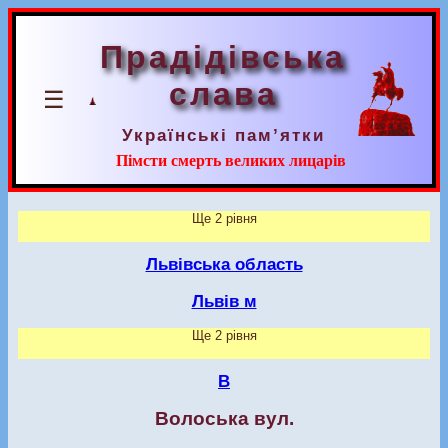
Прадідівська
слава
☰
Українські пам’ятки
Пімсти смерть великих лицарів
Ще 2 рівня
Львівська область
Львів м
Ще 2 рівня
В
Волоська вул.