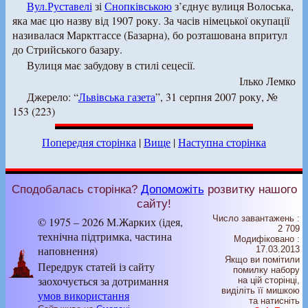
Вул.Руставелі
зі
Снопківською
з’єднує вулиця Волоська,
яка має цю назву від 1907 року. За часів німецької окупації
називалася Марктгассе (Базарна), бо розташована впритул
до Стрийського базару.
Вулиця має забудову в стилі сецесії.
Ілько Лемко
Джерело: “
Львівська газета
”, 31 серпня 2007 року, №
153 (223)
Попередня сторінка
|
Вище
|
Наступна сторінка
Сподобалась сторінка?
Допоможіть
розвитку нашого
сайту!
Число завантажень :
© 1975 – 2026 М.Жарких (ідея,
2 709
технічна підтримка, частина
Модифіковано :
наповнення)
17.03.2013
Якщо ви помітили
Передрук статей із сайту
помилку набору
заохочується за дотримання
на цiй сторiнцi,
видiлiть її мишкою
умов використання
та натисніть