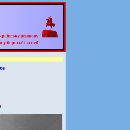
країнську державу
 у боротьбі за неї!
он
у