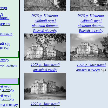
теця
 у
1978 р. Північно-
1978 р. Північно-
ласті
східний мур і
східний мур і
ури та
північна башта.
північна башта.
Вигляд зі сходу
Вигляд зі сходу
зкопали
ий хід
ртеці
і сходу
1978 р. Загальний
1978 р. Загальний
ур і західна
вигляд зі сходу
вигляд зі сходу
(+)
ий мур і
д зі сходу
ий мур і
д зі сходу
1992 р. Загальний
ляд зі сходу