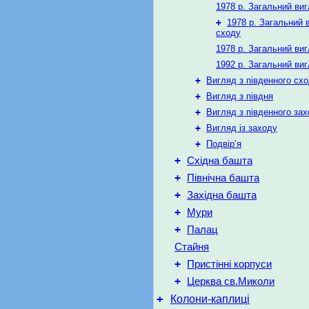
1978 р. Загальний виг
+
1978 р. Загальний в
сходу
1978 р. Загальний виг
1992 р. Загальний виг
+
Вигляд з південного сх
+
Вигляд з півдня
+
Вигляд з південного за
+
Вигляд із заходу
+
Подвір’я
+
Східна башта
+
Північна башта
+
Західна башта
+
Мури
+
Палац
Стайня
+
Пристінні корпуси
+
Церква св.Миколи
+
Колони-каплиці