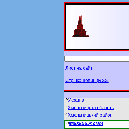
Лист на сайт
Стрічка новин (RSS)
^
Україна
^
Хмельницька область
^
Хмельницький район
^
Меджибіж смт