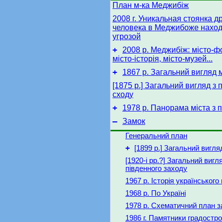
План м-ка Меджибіж
2008 г. Уникальная стоянка д
человека в Меджибоже наход
угрозой
+
2008 р. Меджибіж: місто-ф
місто-історія, місто-музей...
+
1867 р. Загальний вигляд 
[1875 р.] Загальний вигляд з 
cходу
+
1978 р. Панорама міста з 
–
Замок
Генеральний план
+
[1899 р.] Загальний вигля
[1920-і рр.?] Загальний вигл
південного заходу
1967 р. Історія українськог
1968 р. По Україні
1978 р. Схематичний план з
1986 г. Памятники градостр