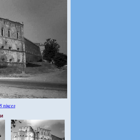
8 піксел
ти