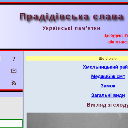
Прадідівська слава
Українські пам’ятки
Здобудеш У
або згинеш
?
Ще 3 рівня
Хмельницький рай
Меджибіж смт
Замок
Загальні види
Вигляд зі сход