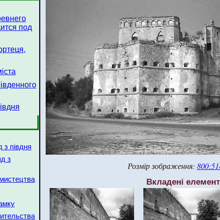
ревнего
ится под
ортеця,
міста
південного
півдня
д з півдня
яд з
Розмір зображення:
800:51
о мистецтва
Вкладені елемен
амку
оительства