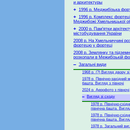
и архитектуры
+
1996 р. Меджибізька фор
+
1996 р. Комплекс фортеці
Меджибожі Хмельницької об
+
2000 р. Пам’ятки архітект
містобудування України
2008 р. На Хмельниччині ро
фортецю у фортеці
2008 р. Землянку та підземн
розкопали в Межибізькій фо
–
Загальні види
1968 р. (?) Вигляд двору з
1978 р. Північно-західний м
башта. Вигляд з півночі
2024 р. Аерофото з півночі
–
Вигляд зі сходу
1978 р. Північно-східн
північна башта. Вигля
1978 р. Північно-східн
північна башта. Вигля
1978 р. Загальний виг