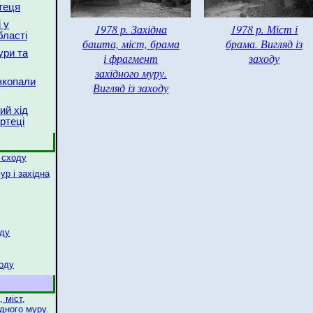
теця
 у
1978 р. Західна
1978 р. Міст і
ласті
башта, міст, брама
брама. Вигляд із
ури та
і фрагмент
заходу
західного муру.
зкопали
Вигляд із заходу
ий хід
ртеці
і сходу
ур і західна
оду
ходу
 міст,
дного муру.