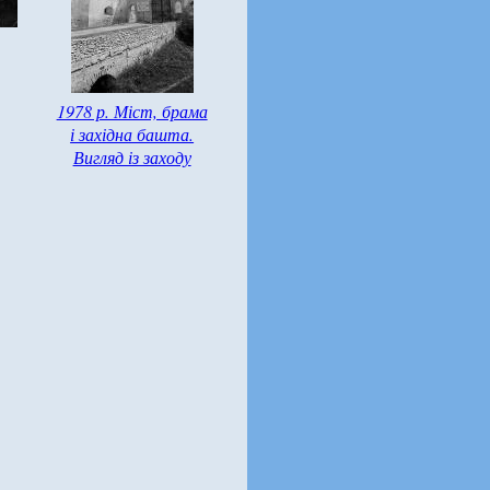
1978 р. Міст, брама
і західна башта.
Вигляд із заходу