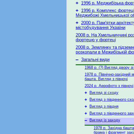
+
1996 р. Меджибізька фор
+
1996 р. Комплекс фортеці
Меджибожі Хмельницької об
+
2000 р. Пам’ятки архітект
містобудування України
2008 р. На Хмельниччині ро
фортецю у фортеці
2008 р. Землянку та підземн
розкопали в Межибізькій фо
–
Загальні види
1968 р. (?) Вигляд двору з
1978 р. Північно-західний м
башта. Вигляд з півночі
2024 р. Аерофото з півночі
+
Вигляд зі сходу
+
Вигляд з південного сх
+
Вигляд з півдня
+
Вигляд з південного за
–
Вигляд із заходу
1978 р. Західна башта,
брама і фрагмент захі