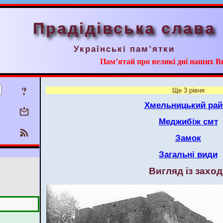
Прадідівська слава
Українські пам’ятки
Пам’ятай про великі дні наших В
?
Ще 3 рівня
Хмельницький рай
Меджибіж смт
Замок
Загальні види
Вигляд із заход