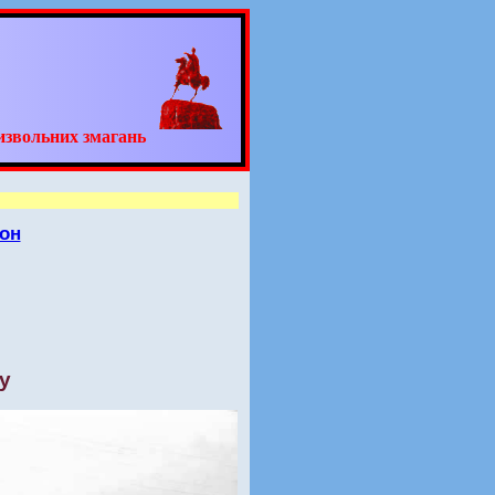
извольних змагань
он
у