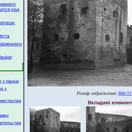
ревнего
ится под
ортеця,
міста
південного
півдня
д з півдня
яд з
Розмір зображення:
800:51
о мистецтва
Вкладені елемен
амку
оительства