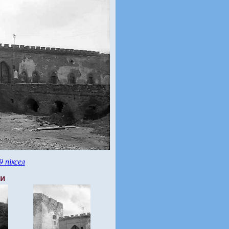
9 піксел
ти