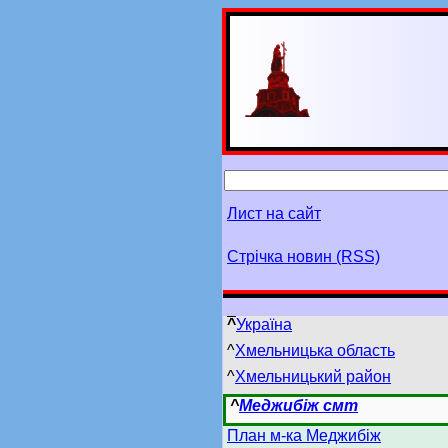
Лист на сайт
Стрічка новин (RSS)
^
Україна
^
Хмельницька область
^
Хмельницький район
^
Меджибіж смт
План м-ка Меджибіж