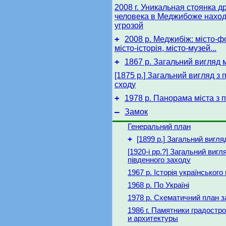
2008 г. Уникальная стоянка д
человека в Меджибоже наход
угрозой
+
2008 р. Меджибіж: місто-ф
місто-історія, місто-музей...
+
1867 р. Загальний вигляд 
[1875 р.] Загальний вигляд з 
cходу
+
1978 р. Панорама міста з 
–
Замок
Генеральний план
+
[1899 р.] Загальний вигля
[1920-і рр.?] Загальний вигл
південного заходу
1967 р. Історія українськог
1968 р. По Україні
1978 р. Схематичний план з
1986 г. Памятники градостр
и архитектуры