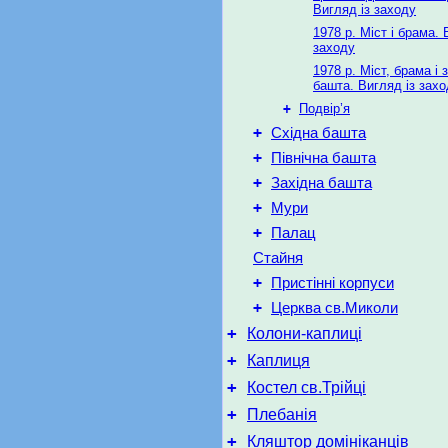
Вигляд із заходу
1978 р. Міст і брама. 
заходу
1978 р. Міст, брама і 
башта. Вигляд із зах
+
Подвір’я
+
Східна башта
+
Північна башта
+
Західна башта
+
Мури
+
Палац
Стайня
+
Пристінні корпуси
+
Церква св.Миколи
+
Колони-каплиці
+
Каплиця
+
Костел св.Трійці
+
Плебанія
+
Кляштор домініканців