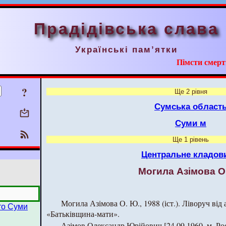
Прадідівська слава
Українські пам’ятки
Пімсти смерт
?
Ще 2 рівня
Сумська област
Суми м
Ще 1 рівень
Центральне кладов
Могила Азімова О
Могила Азімова О. Ю., 1988 (іст.). Ліворуч від 
сто Суми
«Батьківщина-мати».
Азімов Олександр Юрійович [24.09.1960, м. Ро