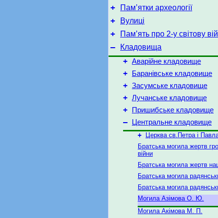
+
Пам’ятки археології
+
Вулиці
+
Пам’ять про 2-у світову ві
–
Кладовища
+
Аварійне кладовище
+
Баранівське кладовище
+
Засумське кладовище
+
Лучанське кладовище
+
Пришибське кладовище
–
Центральне кладовище
+
Церква св.Петра і Павл
Братська могила жертв гр
війни
Братська могила жертв на
Братська могила радянськи
Братська могила радянськ
Могила Азімова О. Ю.
Могила Акімова М. П.