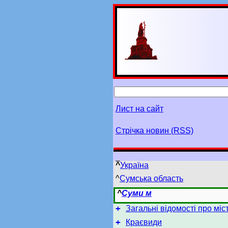
Лист на сайт
Стрічка новин (RSS)
^
Україна
^
Сумська область
^
Суми м
+
Загальні відомості про мі
+
Краєвиди