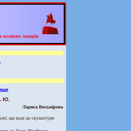
ь великих лицарів
ь
ище
. Ю.
Лариса Восьмірова
алеї, що веде до скульптури
стов-на-Дону (Російська