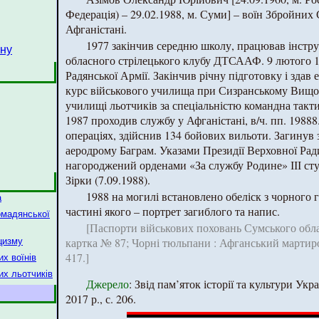
Федерація) – 29.02.1988, м. Суми] – воїн Збройних
Афганістані.
1977 закінчив середню школу, працював інстр
йну
обласного стрілецького клубу ДТСААФ. 9 лютого 1
Радянської Армії. Закінчив річну підготовку і здав
курс військового училища при Сизранському Вищо
училищі льотчиків за спеціальністю командна такти
1987 проходив службу у Афганістані, в/ч. пп. 19888
операціях, здійснив 134 бойових вильоти. Загинув з
аеродрому Баграм. Указами Президії Верховної Ра
нагороджений орденами «За службу Родине» ІІІ сту
Зірки (7.09.1988).
1988 на могилі встановлено обеліск з чорного гр
а
частині якого – портрет загиблого та напис.
омадянської
[Паспорти військових поховань Сумського обла
картка № 87; Чорні тюльпани : Афганський мартирол
цизму
417.]
х воїнів
их льотчиків
Джерело
: Звід пам’яток історії та культури Укр
2017 р., с. 206.