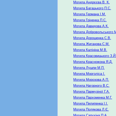
Могила Андрєєва В. К.
Могила Багацького П.С.
Могила Германа І.М.
Могила Гріненка П.С.
Могила Давидова А.К.
Могила Добровольського 
Могила Дорошенка С.В.
Могила Жиганова С.М.
Могила Калініна М.В.
Могила Красовицького З.Й
Могила Красножона Я.Д.
Могила Лушпи М.П.
Могила Морголіса І.
Могила Морозова А.П.
Могила Нагорного В.С.
Могила Пармузіної Г.А.
Могила Пархоменка М.Г.
Могила Пилипенка І.І.
Могила Полякова Л.Є.
Могила Сапухіна П.А.