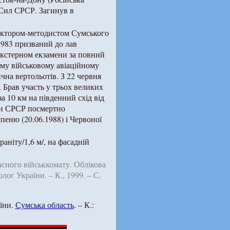
 Сил СРСР. Загинув в
уктором-методистом Сумського
983 призваний до лав
 екстерном екзамени за повний
му військовому авіаційному
чна вертольотів. З 22 червня
. Брав участь у трьох великих
а 10 км на південний схід від
ди СРСР посмертно
пеню (20.06.1988) і Червоної
аніту/1,6 м/, на фасадній
сного військкомату. Облікова
ог України. – К., 1999. – С.
аїни.
Сумська область
. – К.: