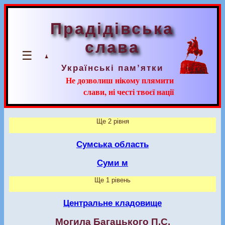
Прадідівська
слава
☰
Українські пам’ятки
Не дозволиш нікому плямити
слави, ні честі твоєї нації
Ще 2 рівня
Сумська область
Суми м
Ще 1 рівень
Центральне кладовище
Могила Багацького П.С.