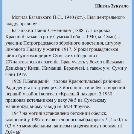
Нінель Зукулло
Могила Багацького П.С., 1940 (іст.). Біля центрального
входу, праворуч.
Багацький Панас Семенович (1888, с. Покровка
Краснопільського р-ну Сумської обл. – 1940, м. Суми) –
учасник Петроградського збройного повстання, штурму
Зимового Палацу у жовтні 1917. У роки громадянської
війни був командиром Сумських об’єднаних
207партизанських загонів. Брав участь у боях з військами
Денікіна у Києві, Жиманші, Бердичеві, а також у м. Суми у
січні 1919.
1926 П.Багацький – голова Краснопільської районної
Ради депутатів трудящих. З його ініціативи був створений
перший у районі колгосп «Красный пахарь». З 1930
працював котельником у цеху № 5 на Сумському
машинобудівному заводі ім. М.В.Фрунзе.
1947 на могилі встановлено бетонний обеліск,
замінений у 1987 стелою з чорного лабрадориту /1,4 х 0,7 х
0,3 м / з меморіальним написом на цегляному постаменті
/0,84 м/.