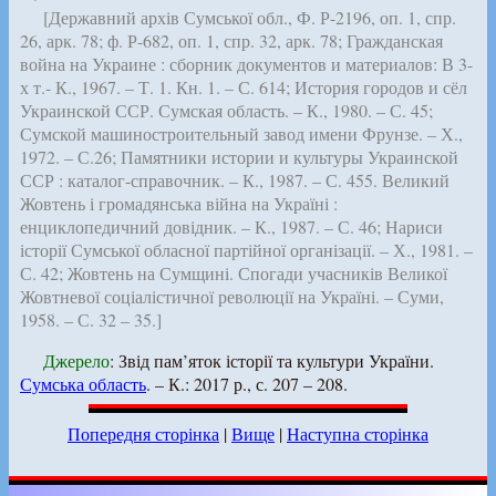
[Державний архів Сумської обл., Ф. Р-2196, оп. 1, спр.
26, арк. 78; ф. Р-682, оп. 1, спр. 32, арк. 78; Гражданская
война на Украине : сборник документов и материалов: В 3-
х т.- К., 1967. – Т. 1. Кн. 1. – С. 614; История городов и сёл
Украинской ССР. Сумская область. – К., 1980. – С. 45;
Сумской машиностроительный завод имени Фрунзе. – Х.,
1972. – С.26; Памятники истории и культуры Украинской
ССР : каталог-справочник. – К., 1987. – С. 455. Великий
Жовтень і громадянська війна на Україні :
енциклопедичний довідник. – К., 1987. – С. 46; Нариси
історії Сумської обласної партійної організації. – Х., 1981. –
С. 42; Жовтень на Сумщині. Спогади учасників Великої
Жовтневої соціалістичної революції на Україні. – Суми,
1958. – С. 32 – 35.]
Джерело
: Звід пам’яток історії та культури України.
Сумська область
. – К.: 2017 р., с. 207 – 208.
Попередня сторінка
|
Вище
|
Наступна сторінка