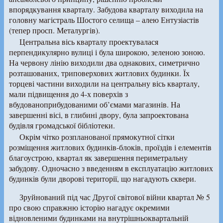
впорядкування кварталу. Забудова кварталу виходила на
головну магістраль Шостого селища – алею Ентузіастів
(тепер просп. Металургів).
Центральна вісь кварталу проектувалася
перпендикулярно вулиці і була широкою, зеленою зоною.
На червону лінію виходили два однакових, симетрично
розташованих, триповерхових житлових будинки. Їх
торцеві частини виходили на центральну вісь кварталу,
мали підвищення до 4-х поверхів з
вбудованоприбудованими об’ємами магазинів. На
завершенні вісі, в глибині двору, була запроектована
будівля громадської бібліотеки.
Окрім чітко розпланованої прямокутної сітки
розміщення житлових будинків-блоків, проїздів і елементів
благоустрою, квартал як завершення периметральну
забудову. Одночасно з введенням в експлуатацію житлових
будинків були дворові території, що нагадують сквери.
Зруйнований під час Другої світової війни квартал № 5
про свою справжню історію нагадує окремими
відновленими будинками на внутрішньоквартальній