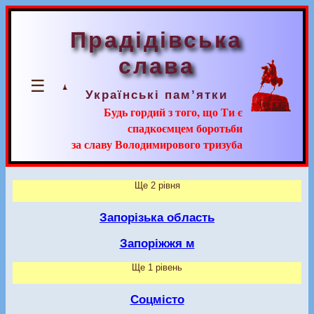
Прадідівська
слава
☰
Українські пам’ятки
Будь гордий з того, що Ти є
спадкоємцем боротьби
за славу Володимирового тризуба
Ще 2 рівня
Запорізька область
Запоріжжя м
Ще 1 рівень
Соцмісто