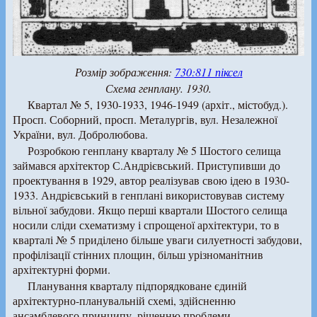
Розмір зображення:
730:811 піксел
Схема генплану. 1930.
Квартал № 5, 1930-1933, 1946-1949 (архіт., містобуд.).
Просп. Соборний, просп. Металургів, вул. Незалежної
України, вул. Добролюбова.
Розробкою генплану кварталу № 5 Шостого селища
займався архітектор С.Андрієвський. Приступивши до
проектування в 1929, автор реалізував свою ідею в 1930-
1933. Андрієвський в генплані використовував систему
вільної забудови. Якщо перші квартали Шостого селища
носили сліди схематизму і спрощеної архітектури, то в
кварталі № 5 приділено більше уваги силуетності забудови,
профілізації стінних площин, більш урізноманітнив
архітектурні форми.
Планування кварталу підпорядковане єдиній
архітектурно-планувальній схемі, здійсненню
ансамблевого принципу, рішенню проблеми