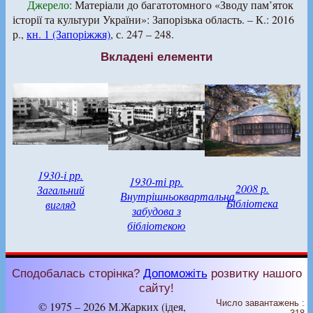
Джерело
: Матеріали до багатотомного «Зводу пам’яток
історії та культури України»: Запорізька область. – К.: 2016
р.,
кн. 1 (Запоріжжя)
, с. 247 – 248.
Вкладені елементи
1930-і рр.
1930-ті рр.
2008 р.
Загальний
Внутрішньоквартальна
Бібліотека
вигляд
забудова з
бібліотекою
Сподобалась сторінка?
Допоможіть
розвитку нашого
сайту!
Число завантажень :
© 1975 – 2026 М.Жарких (ідея,