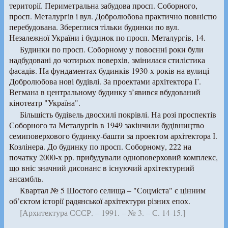
території. Периметральна забудова просп. Соборного,
просп. Металургів і вул. Добролюбова практично повністю
перебудована. Збереглися тільки будинки по вул.
Незалежної України і будинок по просп. Металургів, 14.
Будинки по просп. Соборному у повоєнні роки були
надбудовані до чотирьох поверхів, змінилася стилістика
фасадів. На фундаментах будинків 1930-х років на вулиці
Добролюбова нові будівлі. За проектами архітектора Г.
Вегмана в центральному будинку з’явився вбудований
кінотеатр "Україна".
Більшість будівель двосхилі покрівлі. На розі проспектів
Соборного та Металургів в 1949 закінчили будівництво
семиповерхового будинку-башти за проектом архітектора І.
Козлінера. До будинку по просп. Соборному, 222 на
початку 2000-х рр. прибудували одноповерховий комплекс,
що вніс значний дисонанс в існуючий архітектурний
ансамбль.
Квартал № 5 Шостого селища – "Соцміста" є цінним
об’єктом історії радянської архітектури різних епох.
[Архитектура СССР. – 1991. – № 3. – С. 14-15.]