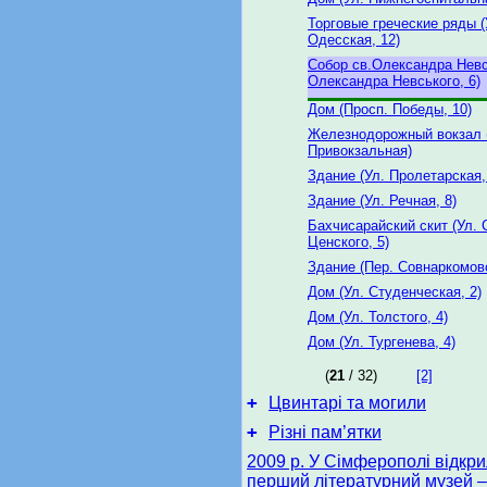
Торговые греческие ряды (
Одесская, 12)
Собор св.Олександра Невс
Олександра Невського, 6)
Дом (Просп. Победы, 10)
Железнодорожный вокзал 
Привокзальная)
Здание (Ул. Пролетарская,
Здание (Ул. Речная, 8)
Бахчисарайский скит (Ул. 
Ценского, 5)
Здание (Пер. Совнаркомовс
Дом (Ул. Студенческая, 2)
Дом (Ул. Толстого, 4)
Дом (Ул. Тургенева, 4)
(
21
/ 32)
[2]
+
Цвинтарі та могили
+
Різні пам’ятки
2009 р. У Сімферополі відкр
перший літературний музей – 