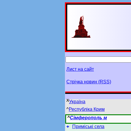
Лист на сайт
Стрічка новин (RSS)
^
Україна
^
Республіка Крим
^
Сімферополь м
+
Приміські села