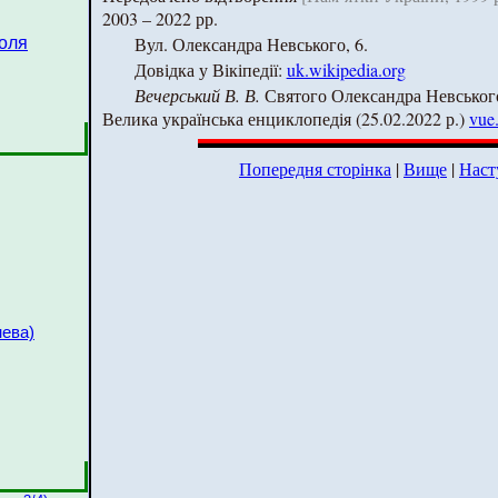
2003 – 2022 рр.
Вул. Олександра Невського, 6.
оля
Довідка у Вікіпедії:
uk.wikipedia.org
Вечерський В. В.
Святого Олександра Невського
Велика українська енциклопедія (25.02.2022 р.)
vue
Попередня сторінка
|
Вище
|
Наст
нева)