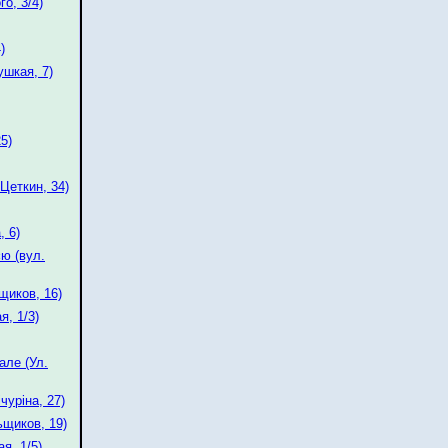
о, 3/4)
)
ушкая, 7)
5)
Цеткин, 34)
, 6)
єю (вул.
щиков, 16)
я, 1/3)
ле (Ул.
чуріна, 27)
щиков, 19)
я, 1/5)