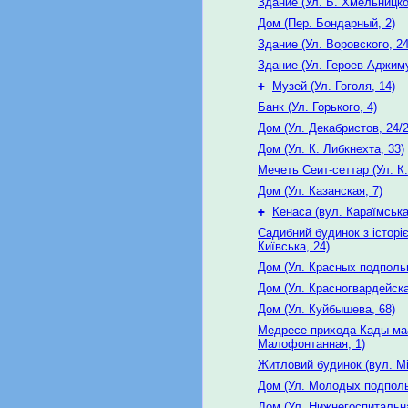
Здание (Ул. Б. Хмельницког
Дом (Пер. Бондарный, 2)
Здание (Ул. Воровского, 24
Здание (Ул. Героев Аджим
+
Музей (Ул. Гоголя, 14)
Банк (Ул. Горького, 4)
Дом (Ул. Декабристов, 24/2
Дом (Ул. К. Либкнехта, 33)
Мечеть Сеит-сеттар (Ул. К.
Дом (Ул. Казанская, 7)
+
Кенаса (вул. Караїмська
Садибний будинок з історі
Київська, 24)
Дом (Ул. Красных подполь
Дом (Ул. Красногвардейска
Дом (Ул. Куйбышева, 68)
Медресе прихода Кады-маа
Малофонтанная, 1)
Житловий будинок (вул. Мі
Дом (Ул. Молодых подполь
Дом (Ул. Нижнегоспитальна