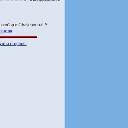
 собор в Сімферополі //
.gov.ua
упна сторінка