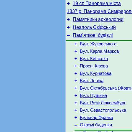
+
19 ст. Панорама міста
1837 р. Панорама Симфероп
+
Памятники археологии
+
Неаполь Скіфський
–
Пам’яткові будівлі
+
Вул. Жуковського
+
Вул. Карла Маркса
+
Вул. Київська
+
Просп. Кірова
+
Вул. Курчатова
+
Вул. Леніна
+
Вул. Октябрьська (Жовт
+
Вул. Пушкіна
+
Вул. Рози Люксембург
+
Вул. Севастопольська
+
Бульвар Франка
–
Окремі будинки