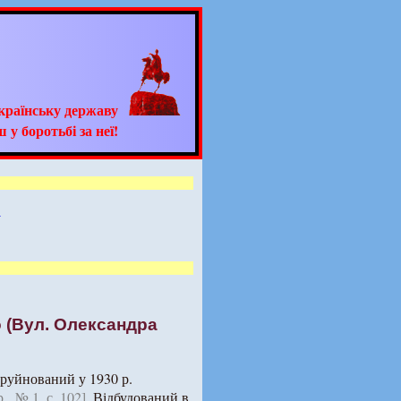
країнську державу
 у боротьбі за неї!
м
 (Вул. Олександра
Зруйнований у 1930 р.
., № 1, с. 102]
. Відбудований в