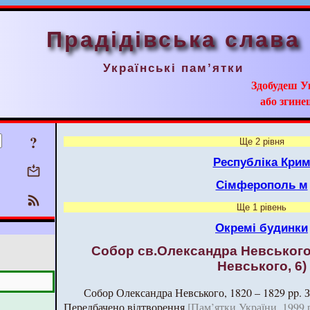
Прадідівська слава
Українські пам’ятки
Здобудеш У
або згинеш
?
Ще 2 рівня
Республіка Кри
Сімферополь м
Ще 1 рівень
Окремі будинки
Собор св.Олександра Невського
Невського, 6)
Собор Олександра Невського, 1820 – 1829 pp. 
Передбачено відтворення
[Пам’ятки України, 1999 р