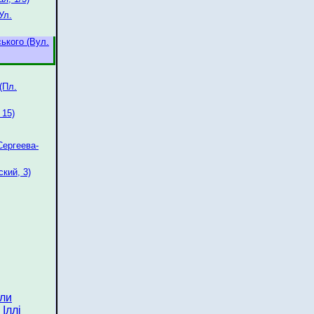
Ул.
ького (Вул.
(Пл.
 15)
Сергеева-
кий, 3)
или
Іллі